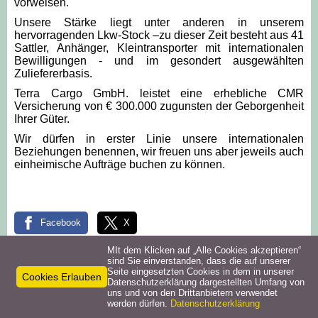
vorweisen.
Unsere Stärke liegt unter anderen in unserem
hervorragenden Lkw-Stock –zu dieser Zeit besteht aus 41
Sattler, Anhänger, Kleintransporter mit internationalen
Bewilligungen - und im gesondert ausgewählten
Zuliefererbasis.
Terra Cargo GmbH. leistet eine erhebliche CMR
Versicherung von € 300.000 zugunsten der Geborgenheit
Ihrer Güter.
Wir dürfen in erster Linie unsere internationalen
Beziehungen benennen, wir freuen uns aber jeweils auch
einheimische Aufträge buchen zu können.
Facebook
X
MIt dem Klicken auf „Alle Cookies akzeptieren“
sind Sie einverstanden, dass die auf unserer
Seite eingesetzten Cookies in dem in unserer
Cookies Erlauben
Datenschutzerklärung dargestellten Umfang von
Kontakt
uns und von den Drittanbietern verwendet
werden dürfen.
Datenschutzerklärung