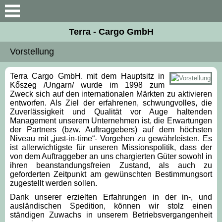
Suche
Terra - Cargo GmbH
Vorstellung
Vorstellung
Unsere Kollegen
Terra Cargo GmbH. mit dem Hauptsitz in
Kőszeg /Ungarn/ wurde im 1998 zum
Zweck sich auf den internationalen Märkten zu aktivieren
Firma Daten
entworfen. Als Ziel der erfahrenen, schwungvolles, die
Zuverlässigkeit und Qualität vor Auge haltenden
Management unserem Unternehmen ist, die Erwartungen
Unterlagen
der Partners (bzw. Auftraggebers) auf dem höchsten
Niveau mit „just-in-time“- Vorgehen zu gewährleisten. Es
Kontakt
ist allerwichtigste für unseren Missionspolitik, dass der
von dem Auftraggeber an uns chargierten Güter sowohl in
ihren beanstandungsfreien Zustand, als auch zu
geforderten Zeitpunkt am gewünschten Bestimmungsort
zugestellt werden sollen.
Dank unserer erzielten Erfahrungen in der in-, und
ausländischen Spedition, können wir stolz einen
ständigen Zuwachs in unserem Betriebsvergangenheit