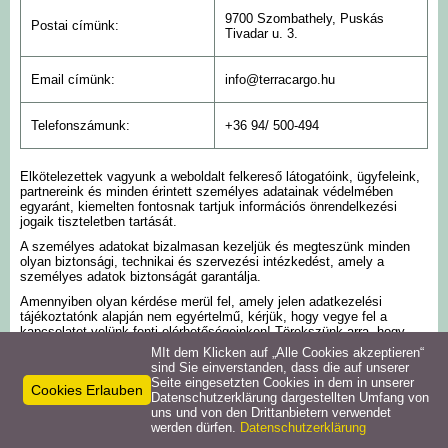
9700 Szombathely, Puskás
Postai címünk:
Tivadar u. 3.
Email címünk:
info@terracargo.hu
Telefonszámunk:
+36 94/ 500-494
Elkötelezettek vagyunk a weboldalt felkereső látogatóink, ügyfeleink,
partnereink és minden érintett személyes adatainak védelmében
egyaránt, kiemelten fontosnak tartjuk információs önrendelkezési
jogaik tiszteletben tartását.
A személyes adatokat bizalmasan kezeljük és megteszünk minden
olyan biztonsági, technikai és szervezési intézkedést, amely a
személyes adatok biztonságát garantálja.
Amennyiben olyan kérdése merül fel, amely jelen adatkezelési
tájékoztatónk alapján nem egyértelmű, kérjük, hogy vegye fel a
kapcsolatot velünk fenti elérhetőségeinken! Törekszünk arra, hogy
minél gyorsabban válaszoljunk Önnek, viszont amennyiben kérdése
MIt dem Klicken auf „Alle Cookies akzeptieren“
megfelelő megválaszolása több időt vesz igénybe, akkor legfeljebb 15
sind Sie einverstanden, dass die auf unserer
napon belül vállaljuk annak megválaszolását.
Seite eingesetzten Cookies in dem in unserer
Cookies Erlauben
Datenschutzerklärung dargestellten Umfang von
Bármikor kérhet tájékoztatást személyes adatai kezelésével
uns und von den Drittanbietern verwendet
kapcsolatban írásban (emailben, illetve postai címünkre megküldött
werden dürfen.
Datenschutzerklärung
levélben) vagy szóban (telefonon). Felhívjuk a figyelmét, hogy
telefonon történő megkeresése esetén – amennyiben adatkezeléssel