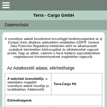
Suche
Terra - Cargo GmbH
Vorstellung
Datenschutz
Unsere Kollegen
A személyes adatok kezelésével összefüggő tevékenységeinket az új
Európai Uniós általános adatvédelmi rendeletben (GDPR: General
Firma Daten
Data Protection Regulation) kötelezően előírt és alkalmazandó
szabályok tekintetében felülvizsgáltuk és elkötelezettek vagyunk
aziránt, hogy az abban, valamint a hazai hatályos jogszabályokban
meghatározott követelményeknek megfelelően végezzük.
Unterlagen
Az Adatkezelő adatai, elérhetősége
Kontakt
A weboldal üzemeltetője
, a
weboldalon megadott
Terra-Cargo Kft.
személyes adatok kezelője (a
továbbiakban: Adatkezelő):
Elérhetőségeink: