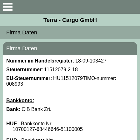
Suche
Terra - Cargo GmbH
Vorstellung
Firma Daten
Unsere Kollegen
Firma Daten
Firma Daten
Nummer im Handelsregister:
18-09-103427
Steuernummer
: 11512079-2-18
Unterlagen
EU-Steuernummer:
HU11512079TIMO-nummer:
008993
Kontakt
Bankkonto:
Bank:
CIB Bank Zrt.
HUF
- Bankkonto Nr:
10700127-68446646-51100005