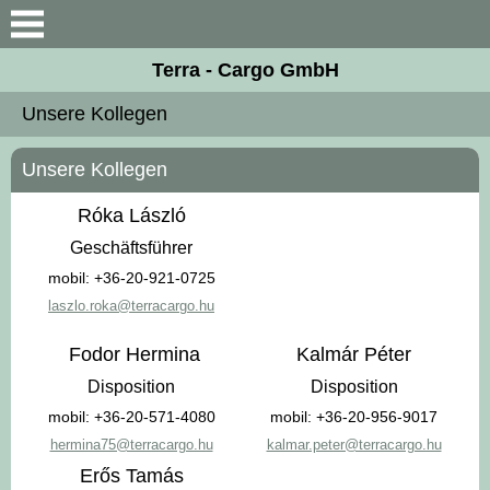
Suche
Terra - Cargo GmbH
Vorstellung
Unsere Kollegen
Unsere Kollegen
Unsere Kollegen
Firma Daten
Róka László
Geschäftsführer
Unterlagen
mobil: +36-20-921-0725
laszlo.roka@terracargo.hu
Kontakt
Fodor Hermina
Kalmár Péter
Disposition
Disposition
mobil: +36-20-571-4080
mobil: +36-20-956-9017
hermina75@terracargo.hu
kalmar.peter@terracargo.hu
Erős Tamás