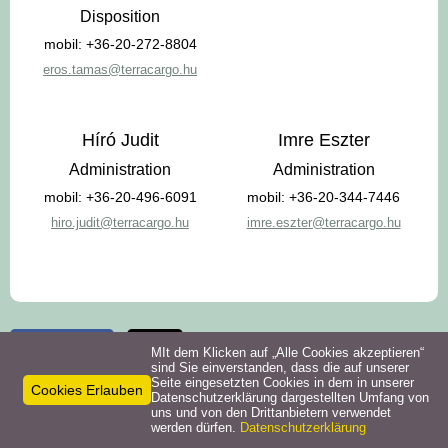
Disposition
mobil: +36-20-272-8804
eros.tamas@terracargo.hu
Híró Judit
Imre Eszter
Administration
Administration
mobil: +36-20-496-6091
mobil: +36-20-344-7446
hiro.judit@terracargo.hu
imre.eszter@terracargo.hu
Facebook
X
MIt dem Klicken auf „Alle Cookies akzeptieren“
sind Sie einverstanden, dass die auf unserer
Seite eingesetzten Cookies in dem in unserer
Cookies Erlauben
Datenschutzerklärung dargestellten Umfang von
Kontakt
uns und von den Drittanbietern verwendet
werden dürfen.
Datenschutzerklärung