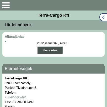
Terra-Cargo Kft
Keresés
Hírdetmények
Bemutatkozás
Állásajánlat
Munkatársaink
2022. január 04., 10:47
Fuvarmegbízási
Részletek
ajánlatkérés
Cégadatok
Elérhetőségek
Terra-Cargo Kft
Elérhetőségek
9700 Szombathely,
Puskás Tivadar utca 3.
Telefon:
Dokumentumok
+36-94-500-494
Fax:
+36-94-500-499
Hírdetmények
E-mail: