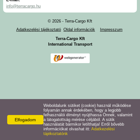
info@terracargo.hu
Adatkezelési tájékoztató
© 2026 - Terra-Cargo Kft
Adatkezelési tájékoztató
Oldal információk
Impresszum
Galéria
Terra-Cargo Kft
International Transport
Fájlok
Weboldalunk sütiket (cookie) használ működése
folyamán annak érdekében, hogy a legjobb
felhasználói élményt nyújthassa Önnek, valamint
Elfogadom
a látogatottság mérése céljából. A sütik
használatát bármikor letilthatja! Erről bővebb
információkat olvashat itt:
Adatkezelési
tájékoztatónk