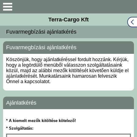
Terra-Cargo Kft
Keresés
Fuvarmegbízási ajánlatkérés
Bemutatkozás
Fuvarmegbízási ajánlatkérés
Munkatársaink
Köszönjük, hogy ajánlatkéréssel fordult hozzánk. Kérjük,
Fuvarmegbízási
hogy a legördülő menüből válasszon szolgáltatásaink
közül, majd az alábbi mezők kitöltését követően küldje el
ajánlatkérés
ajánlatkérését. Munkatársaink hamarosan felveszik
Önnel a kapcsolatot.
Cégadatok
Ajánlatkérés
Elérhetőségek
Dokumentumok
* A kiemelt mezők kitöltése kötelező!
* Szolgáltatás:
Hírdetmények