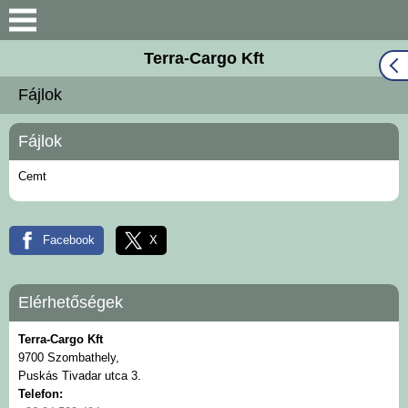
Terra-Cargo Kft
Keresés
Fájlok
Bemutatkozás
Fájlok
Munkatársaink
Cemt
Fuvarmegbízási
ajánlatkérés
Facebook
X
Cégadatok
Elérhetőségek
Elérhetőségek
Terra-Cargo Kft
Dokumentumok
9700 Szombathely,
Puskás Tivadar utca 3.
Telefon:
Hírdetmények