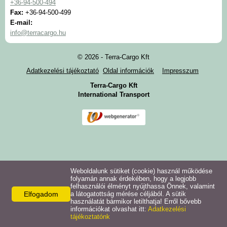
+36-94-500-494
Fax:
+36-94-500-499
E-mail:
Adatkezelési tájékoztató
info@terracargo.hu
Galéria
© 2026 - Terra-Cargo Kft
Adatkezelési tájékoztató
Oldal információk
Impresszum
Fájlok
Terra-Cargo Kft
International Transport
Weboldalunk sütiket (cookie) használ működése
folyamán annak érdekében, hogy a legjobb
felhasználói élményt nyújthassa Önnek, valamint
Elfogadom
a látogatottság mérése céljából. A sütik
használatát bármikor letilthatja! Erről bővebb
információkat olvashat itt:
Adatkezelési
tájékoztatónk