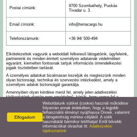
9700 Szombathely, Puskás
Postai címünk:
Tivadar u. 3.
Adatkezelési tájékoztató
Email címünk:
info@terracargo.hu
Galéria
Telefonszámunk:
+36 94/ 500-494
Fájlok
Elkötelezettek vagyunk a weboldalt felkereső látogatóink, ügyfeleink,
partnereink és minden érintett személyes adatainak védelmében
egyaránt, kiemelten fontosnak tartjuk információs önrendelkezési
jogaik tiszteletben tartását.
A személyes adatokat bizalmasan kezeljük és megteszünk minden
olyan biztonsági, technikai és szervezési intézkedést, amely a
személyes adatok biztonságát garantálja.
Amennyiben olyan kérdése merül fel, amely jelen adatkezelési
tájékoztatónk alapján nem egyértelmű, kérjük, hogy vegye fel a
kapcsolatot velünk fenti elérhetőségeinken! Törekszünk arra, hogy
Weboldalunk sütiket (cookie) használ működése
minél gyorsabban válaszoljunk Önnek, viszont amennyiben kérdése
folyamán annak érdekében, hogy a legjobb
megfelelő megválaszolása több időt vesz igénybe, akkor legfeljebb 15
felhasználói élményt nyújthassa Önnek, valamint
napon belül vállaljuk annak megválaszolását.
Elfogadom
a látogatottság mérése céljából. A sütik
használatát bármikor letilthatja! Erről bővebb
Bármikor kérhet tájékoztatást személyes adatai kezelésével
információkat olvashat itt:
Adatkezelési
kapcsolatban írásban (emailben, illetve postai címünkre megküldött
tájékoztatónk
levélben) vagy szóban (telefonon). Felhívjuk a figyelmét, hogy
telefonon történő megkeresése esetén – amennyiben adatkezeléssel