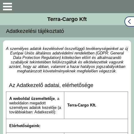
Terra-Cargo Kft
Keresés
Adatkezelési tájékoztató
Bemutatkozás
Munkatársaink
A személyes adatok kezelésével összefüggő tevékenységeinket az új
Európai Uniós általános adatvédelmi rendeletben (GDPR: General
Data Protection Regulation) kötelezően előírt és alkalmazandó
szabályok tekintetében felülvizsgáltuk és elkötelezettek vagyunk
Fuvarmegbízási
aziránt, hogy az abban, valamint a hazai hatályos jogszabályokban
ajánlatkérés
meghatározott követelményeknek megfelelően végezzük.
Az Adatkezelő adatai, elérhetősége
Cégadatok
A weboldal üzemeltetője
, a
Elérhetőségek
weboldalon megadott
Terra-Cargo Kft.
személyes adatok kezelője (a
továbbiakban: Adatkezelő):
Dokumentumok
Elérhetőségeink:
Hírdetmények