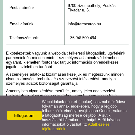
9700 Szombathely, Puskás
Postai címünk:
Tivadar u. 3.
Email címünk:
info@terracargo.hu
Telefonszámunk:
+36 94/ 500-494
Elkötelezettek vagyunk a weboldalt felkereső látogatóink, ügyfeleink,
partnereink és minden érintett személyes adatainak védelmében
egyaránt, kiemelten fontosnak tartjuk információs önrendelkezési
jogaik tiszteletben tartását.
A személyes adatokat bizalmasan kezeljük és megteszünk minden
olyan biztonsági, technikai és szervezési intézkedést, amely a
személyes adatok biztonságát garantálja.
Amennyiben olyan kérdése merül fel, amely jelen adatkezelési
tájékoztatónk alapján nem egyértelmű, kérjük, hogy vegye fel a
kapcsolatot velünk fenti elérhetőségeinken! Törekszünk arra, hogy
Weboldalunk sütiket (cookie) használ működése
minél gyorsabban válaszoljunk Önnek, viszont amennyiben kérdése
folyamán annak érdekében, hogy a legjobb
megfelelő megválaszolása több időt vesz igénybe, akkor legfeljebb 15
felhasználói élményt nyújthassa Önnek, valamint
napon belül vállaljuk annak megválaszolását.
Elfogadom
a látogatottság mérése céljából. A sütik
használatát bármikor letilthatja! Erről bővebb
Bármikor kérhet tájékoztatást személyes adatai kezelésével
információkat olvashat itt:
Adatkezelési
kapcsolatban írásban (emailben, illetve postai címünkre megküldött
tájékoztatónk
levélben) vagy szóban (telefonon). Felhívjuk a figyelmét, hogy
telefonon történő megkeresése esetén – amennyiben adatkezeléssel