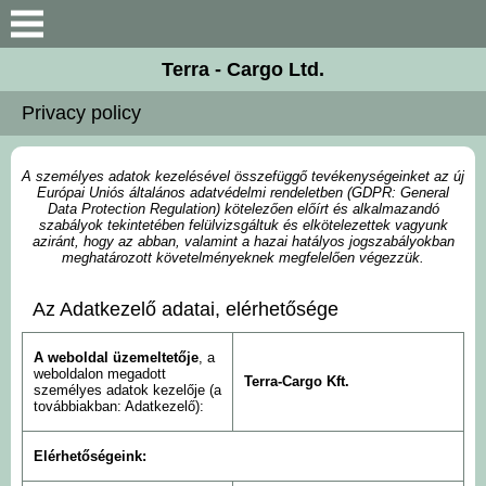
Search
Terra - Cargo Ltd.
Introduction
Privacy policy
Company informations
A személyes adatok kezelésével összefüggő tevékenységeinket az új
Európai Uniós általános adatvédelmi rendeletben (GDPR: General
Our colleagues
Data Protection Regulation) kötelezően előírt és alkalmazandó
szabályok tekintetében felülvizsgáltuk és elkötelezettek vagyunk
aziránt, hogy az abban, valamint a hazai hatályos jogszabályokban
meghatározott követelményeknek megfelelően végezzük.
Documents
Az Adatkezelő adatai, elérhetősége
Contact
A weboldal üzemeltetője
, a
weboldalon megadott
Terra-Cargo Kft.
személyes adatok kezelője (a
továbbiakban: Adatkezelő):
Elérhetőségeink: