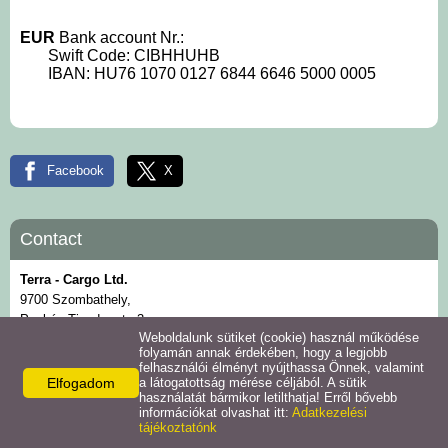
EUR
Bank account Nr.:
Swift Code: CIBHHUHB
IBAN: HU76 1070 0127 6844 6646 5000 0005
Facebook
X
Contact
Terra - Cargo Ltd.
9700 Szombathely,
Puskás Tivadar str. 3.
Weboldalunk sütiket (cookie) használ működése
Phone:
folyamán annak érdekében, hogy a legjobb
+36-94-500-494
felhasználói élményt nyújthassa Önnek, valamint
Fax:
+36-94-500-499
Elfogadom
a látogatottság mérése céljából. A sütik
használatát bármikor letilthatja! Erről bővebb
E-mail:
információkat olvashat itt:
Adatkezelési
info@terracargo.hu
tájékoztatónk