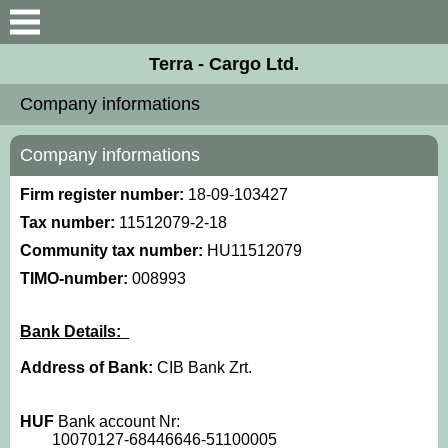
Search
Terra - Cargo Ltd.
Introduction
Company informations
Company informations
Company informations
Our colleagues
Firm register number:
18-09-103427
Tax number:
11512079-2-18
Documents
Community tax number:
HU11512079
TIMO-number:
008993
Contact
Bank Details:
Address of Bank:
CIB Bank Zrt.
HUF
Bank account Nr:
10070127-68446646
-51100005